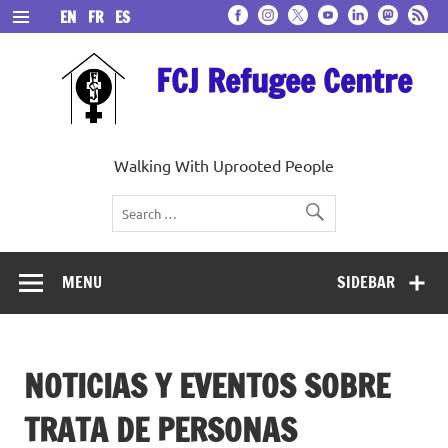
Skip
EN
FR
ES
to
content
FCJ Refugee Centre
Walking With Uprooted People
MENU
SIDEBAR
NOTICIAS Y EVENTOS SOBRE
TRATA DE PERSONAS