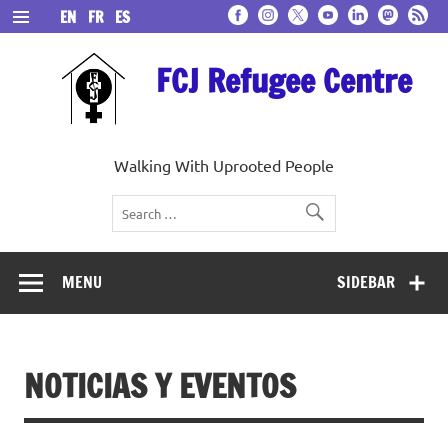
Skip
EN
FR
ES
to
content
FCJ Refugee Centre
Walking With Uprooted People
MENU
SIDEBAR
NOTICIAS Y EVENTOS