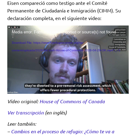
Eisen compareció como testigo ante el Comité
Permanente de Ciudadanía e Inmigración (CIMM). Su
declaración completa, en el siguiente video:
Video
Media error: Format(s) not supported or source(s) not found
Player
Download File: https://www.fcjrefugeecentre.org/wp-
content/uploads/2026/04/Josh-House-of-Commons-2026-04-29-OK.mp4?_=1
Vídeo original:
House of Commons of Canada
Ver transcripción
(en inglés)
Leer también:
–
Cambios en el proceso de refugio: ¿Cómo te va a