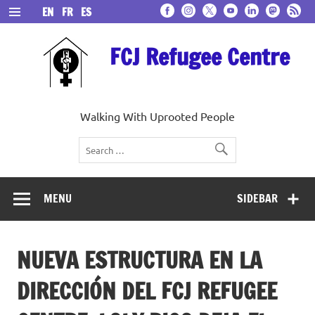
Skip
EN
FR
ES
to
content
FCJ Refugee Centre
Walking With Uprooted People
MENU
SIDEBAR
NUEVA ESTRUCTURA EN LA
DIRECCIÓN DEL FCJ REFUGEE