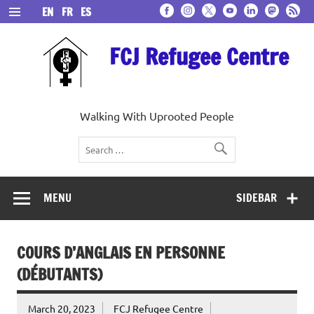
Skip
EN
FR
ES
to
content
FCJ Refugee Centre
Walking With Uprooted People
MENU
SIDEBAR
COURS D’ANGLAIS EN PERSONNE
(DÉBUTANTS)
March 20, 2023
FCJ Refugee Centre