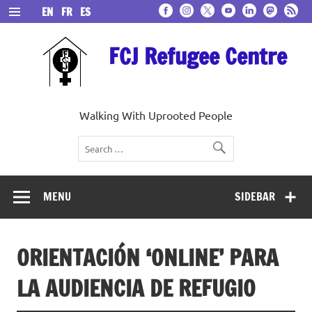
Skip
EN
FR
ES
to
content
FCJ Refugee Centre
Walking With Uprooted People
MENU
SIDEBAR
ORIENTACIÓN ‘ONLINE’ PARA
LA AUDIENCIA DE REFUGIO