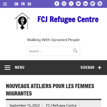
Skip
EN
FR
ES
to
content
FCJ Refugee Centre
Walking With Uprooted People
MENU
SIDEBAR
NOUVEAUX ATELIERS POUR LES FEMMES
MIGRANTES
September 15, 2022
FCJ Refugee Centre