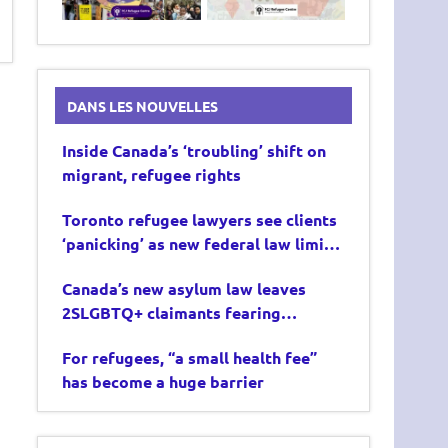
DANS LES NOUVELLES
Inside Canada’s ‘troubling’ shift on
migrant, refugee rights
Toronto refugee lawyers see clients
‘panicking’ as new federal law limits
asylum claims
Canada’s new asylum law leaves
2SLGBTQ+ claimants fearing
deportation
For refugees, “a small health fee”
has become a huge barrier