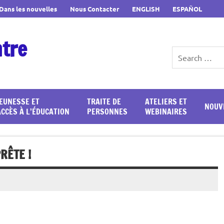
Dans les nouvelles
Nous Contacter
ENGLISH
ESPAÑOL
ntre
JEUNESSE ET
TRAITE DE
ATELIERS ET
NOUV
ACCÈS À L’ÉDUCATION
PERSONNES
WEBINAIRES
RÊTE !