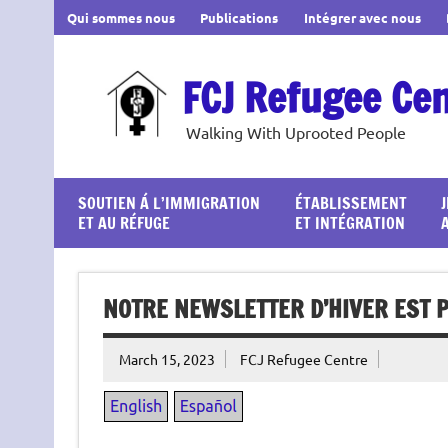
Skip
Qui sommes nous
Publications
Intégrer avec nous
to
content
FCJ Refugee Ce
Walking With Uprooted People
SOUTIEN Á L’IMMIGRATION
ÉTABLISSEMENT
ET AU RÉFUGE
ET INTÉGRATION
NOTRE NEWSLETTER D’HIVER EST P
March 15, 2023
FCJ Refugee Centre