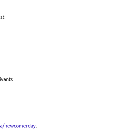
st
ivants
ca/newcomerday
.