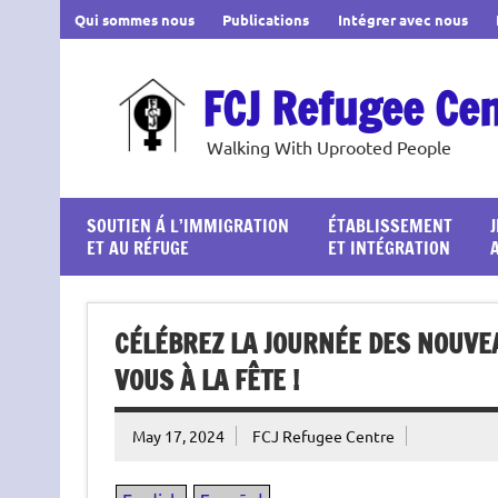
Skip
Qui sommes nous
Publications
Intégrer avec nous
to
content
FCJ Refugee Ce
Walking With Uprooted People
SOUTIEN Á L’IMMIGRATION
ÉTABLISSEMENT
ET AU RÉFUGE
ET INTÉGRATION
CÉLÉBREZ LA JOURNÉE DES NOUVEA
VOUS À LA FÊTE !
May 17, 2024
FCJ Refugee Centre