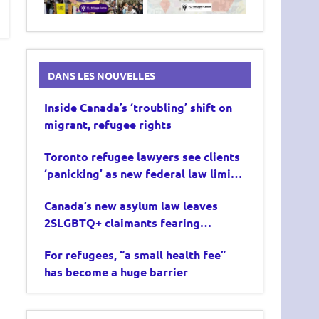
DANS LES NOUVELLES
Inside Canada’s ‘troubling’ shift on
migrant, refugee rights
Toronto refugee lawyers see clients
‘panicking’ as new federal law limits
asylum claims
Canada’s new asylum law leaves
2SLGBTQ+ claimants fearing
deportation
For refugees, “a small health fee”
has become a huge barrier