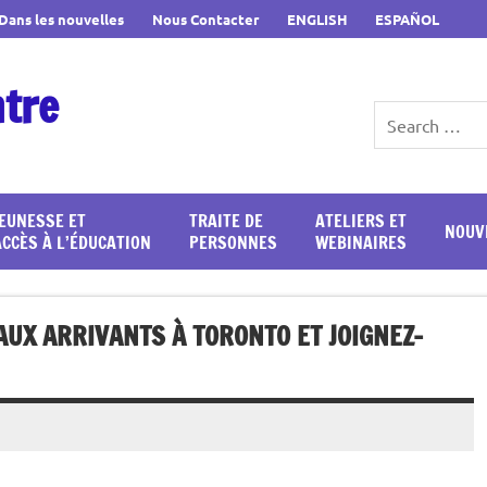
Dans les nouvelles
Nous Contacter
ENGLISH
ESPAÑOL
ntre
JEUNESSE ET
TRAITE DE
ATELIERS ET
NOUV
ACCÈS À L’ÉDUCATION
PERSONNES
WEBINAIRES
UX ARRIVANTS À TORONTO ET JOIGNEZ-