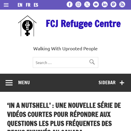
Skip
EN
FR
ES
to
content
FCJ Refugee Centre
Walking With Uprooted People
MENU
SIDEBAR
‘IN A NUTSHELL’ : UNE NOUVELLE SÉRIE DE
VIDÉOS COURTES POUR RÉPONDRE AUX
QUESTIONS LES PLUS FRÉQUENTES DES