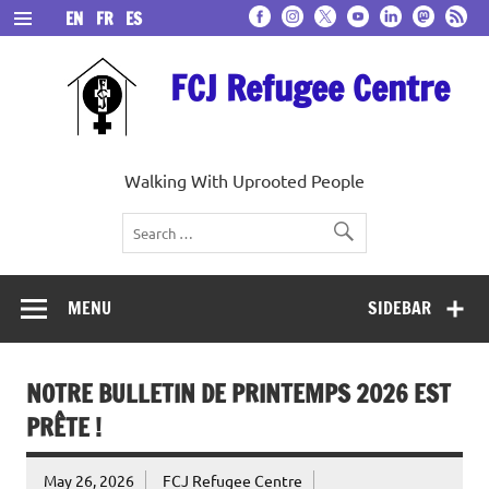
Skip
EN
FR
ES
to
content
FCJ Refugee Centre
Walking With Uprooted People
MENU
SIDEBAR
NOTRE BULLETIN DE PRINTEMPS 2026 EST
PRÊTE !
May 26, 2026
FCJ Refugee Centre