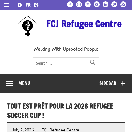
Skip
EN
FR
ES
to
content
FCJ Refugee Centre
Walking With Uprooted People
MENU
SIDEBAR
TOUT EST PRÊT POUR LA 2026 REFUGEE
SOCCER CUP !
July 2, 2026
FCJ Refugee Centre