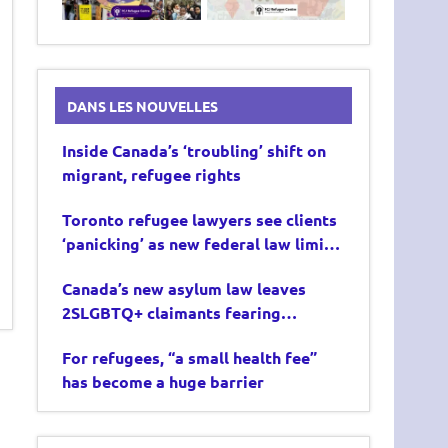
DANS LES NOUVELLES
Inside Canada’s ‘troubling’ shift on
migrant, refugee rights
Toronto refugee lawyers see clients
‘panicking’ as new federal law limits
asylum claims
Canada’s new asylum law leaves
2SLGBTQ+ claimants fearing
deportation
For refugees, “a small health fee”
has become a huge barrier