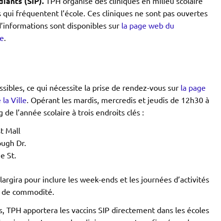
iants (SIP).
TPH organise des cliniques en milieu scolaire
 qui fréquentent l’école. Ces cliniques ne sont pas ouvertes
 d’informations sont disponibles sur
la page web du
le
.
ssibles, ce qui nécessite la prise de rendez-vous sur
la page
la Ville
. Opérant les mardis, mercredis et jeudis de 12h30 à
 de l’année scolaire à trois endroits clés :
t Mall
ough Dr.
e St.
élargira pour inclure les week-ends et les journées d’activités
et de commodité.
s, TPH apportera les vaccins SIP directement dans les écoles