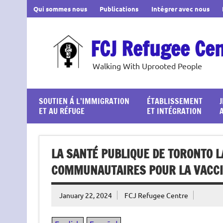
Skip
Qui sommes nous
Publications
Intégrer avec nous
to
content
FCJ Refugee Ce
Walking With Uprooted People
SOUTIEN Á L’IMMIGRATION
ÉTABLISSEMENT
ET AU RÉFUGE
ET INTÉGRATION
LA SANTÉ PUBLIQUE DE TORONTO 
COMMUNAUTAIRES POUR LA VACCIN
January 22, 2024
FCJ Refugee Centre