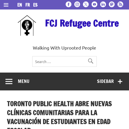
Skip
EN
FR
ES
to
content
FCJ Refugee Centre
Walking With Uprooted People
MENU
SIDEBAR
TORONTO PUBLIC HEALTH ABRE NUEVAS
CLÍNICAS COMUNITARIAS PARA LA
VACUNACIÓN DE ESTUDIANTES EN EDAD