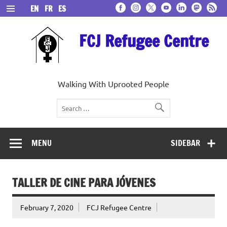
Skip
EN
FR
ES
to
content
FCJ Refugee Centre
Walking With Uprooted People
MENU
SIDEBAR
TALLER DE CINE PARA JÓVENES
February 7, 2020
FCJ Refugee Centre