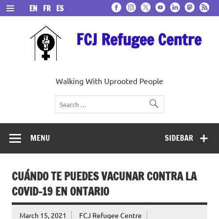
Skip
EN
FR
ES
to
content
FCJ Refugee Centre
Walking With Uprooted People
MENU
SIDEBAR
CUÁNDO TE PUEDES VACUNAR CONTRA LA
COVID-19 EN ONTARIO
March 15, 2021
FCJ Refugee Centre