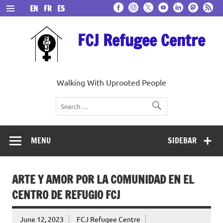
Skip
EN
FR
ES
to
content
FCJ Refugee Centre
Walking With Uprooted People
MENU
SIDEBAR
ARTE Y AMOR POR LA COMUNIDAD EN EL
CENTRO DE REFUGIO FCJ
June 12, 2023
FCJ Refugee Centre