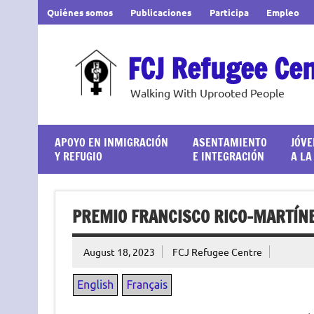
Skip
Quiénes somos
Publicaciones
Participa
Empleo
to
content
FCJ Refugee Ce
Walking With Uprooted People
APOYO EN INMIGRACIÓN
ASENTAMIENTO
JÓVE
Y REFUGIO
E INTEGRACIÓN
A LA
PREMIO FRANCISCO RICO-MARTÍN
August 18, 2023
FCJ Refugee Centre