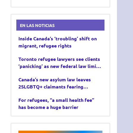
EN LAS NOTICIAS
Inside Canada’s ‘troubling’ shift on
migrant, refugee rights
Toronto refugee lawyers see clients
‘panicking’ as new federal law limits
asylum claims
Canada’s new asylum law leaves
2SLGBTQ+ claimants fearing
deportation
For refugees, “a small health fee”
has become a huge barrier