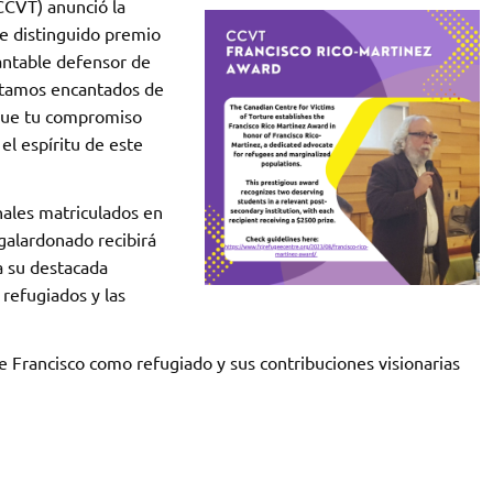
CVT) anunció la
te distinguido premio
antable defensor de
stamos encantados de
 que tu compromiso
 el espíritu de este
nales matriculados en
galardonado recibirá
a su destacada
 refugiados y las
e Francisco como refugiado y sus contribuciones visionarias