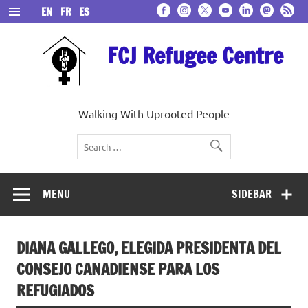
Skip
EN
FR
ES
to
content
FCJ Refugee Centre
Walking With Uprooted People
MENU
SIDEBAR
DIANA GALLEGO, ELEGIDA PRESIDENTA DEL
CONSEJO CANADIENSE PARA LOS
REFUGIADOS