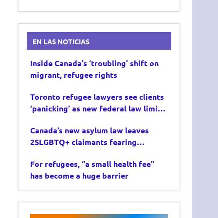
EN LAS NOTICIAS
Inside Canada’s ‘troubling’ shift on
migrant, refugee rights
Toronto refugee lawyers see clients
‘panicking’ as new federal law limits
asylum claims
Canada’s new asylum law leaves
2SLGBTQ+ claimants fearing
deportation
For refugees, “a small health fee”
has become a huge barrier