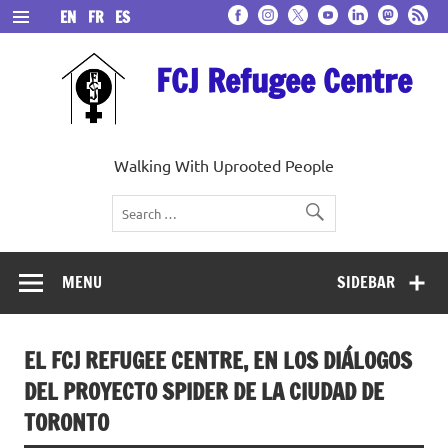
Skip
EN
FR
ES
to
content
FCJ Refugee Centre
Walking With Uprooted People
MENU
SIDEBAR
EL FCJ REFUGEE CENTRE, EN LOS DIÁLOGOS
DEL PROYECTO SPIDER DE LA CIUDAD DE
TORONTO