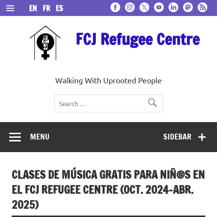
Skip
EN
FR
ES
to
content
FCJ Refugee Centre
Walking With Uprooted People
MENU
SIDEBAR
CLASES DE MÚSICA GRATIS PARA NIÑ@S EN
EL FCJ REFUGEE CENTRE (OCT. 2024-ABR.
2025)