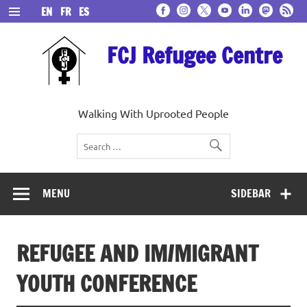
Skip
EN
FR
ES
to
content
FCJ Refugee Centre
Walking With Uprooted People
MENU
SIDEBAR
REFUGEE AND IM/MIGRANT
YOUTH CONFERENCE