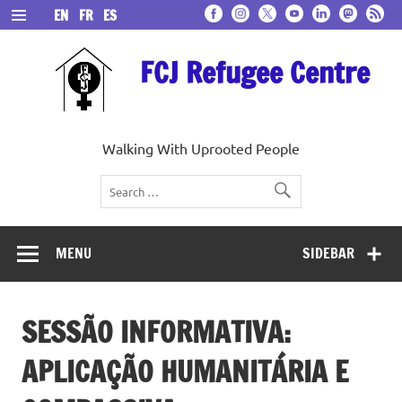
Skip
EN
FR
ES
to
content
FCJ Refugee Centre
Walking With Uprooted People
MENU
SIDEBAR
SESSÃO INFORMATIVA:
APLICAÇÃO HUMANITÁRIA E