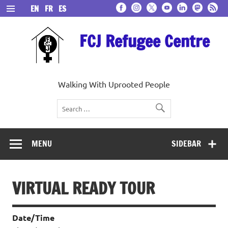
Skip
EN
FR
ES
to
content
FCJ Refugee Centre
Walking With Uprooted People
MENU
SIDEBAR
VIRTUAL READY TOUR
Date/Time