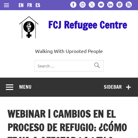
Skip
EN
FR
ES
to
content
FCJ Refugee Centre
Walking With Uprooted People
MENU
SIDEBAR
WEBINAR | CAMBIOS EN EL
PROCESO DE REFUGIO: ¿CÓMO