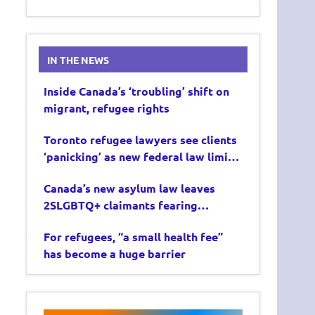
IN THE NEWS
Inside Canada’s ‘troubling’ shift on
migrant, refugee rights
Toronto refugee lawyers see clients
‘panicking’ as new federal law limits
asylum claims
Canada’s new asylum law leaves
2SLGBTQ+ claimants fearing
deportation
For refugees, “a small health fee”
has become a huge barrier