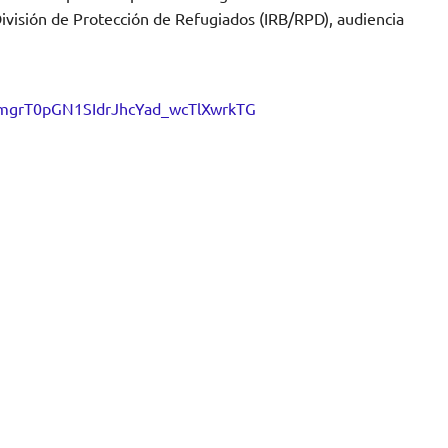
a División de Protección de Refugiados (IRB/RPD), audiencia
dOmgrT0pGN1SIdrJhcYad_wcTlXwrkTG