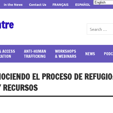
In the News
Contact Us
FRANÇAIS
ESPAÑOL
ntre
& ACCESS
ANTI-HUMAN
WORKSHOPS
NEWS
PODC
CATION
TRAFFICKING
& WEBINARS
OCIENDO EL PROCESO DE REFUGIO
Y RECURSOS