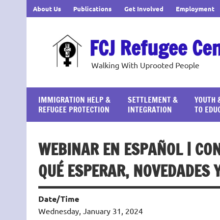
Skip
About Us
Publications
Get Involved
Employment
to
content
FCJ Refugee Ce
Walking With Uprooted People
IMMIGRATION HELP &
SETTLEMENT &
YOUTH 
REFUGEE PROTECTION
INTEGRATION
TO EDU
WEBINAR EN ESPAÑOL | CON
QUÉ ESPERAR, NOVEDADES 
Date/Time
Wednesday, January 31, 2024