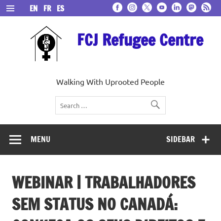
Skip
EN
FR
ES
to
content
FCJ Refugee Centre
Walking With Uprooted People
MENU
SIDEBAR
WEBINAR | TRABALHADORES
SEM STATUS NO CANADÁ: