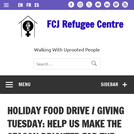
Skip
EN
FR
ES
to
content
FCJ Refugee Centre
Walking With Uprooted People
MENU
SIDEBAR
HOLIDAY FOOD DRIVE / GIVING
TUESDAY: HELP US MAKE THE