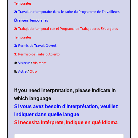
Temporales
v
e
Travailleur temporaire dans le cadre du Programme de Travailleurs
2:
b
Étrangers Temporaires
e
Trabajador temporal con el Programa de Trabajadores Extranjeros
2:
t
t
Temporales
e
Permis de Travail Ouvert
3:
r
Permiso de Trabajo Abierto
y
3:
o
Visiteur
/
Visitante
4:
u
Autre
/
Otro
5:
r
s
i
If you need interpretation, please indicate in
t
u
which language
a
Si vous avez besoin d'interprétation, veuillez
t
indiquer dans quelle langue
i
o
Si necesita intérprete, indique en qué idioma
n
*
I