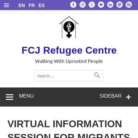
Skip
EN
FR
ES
to
content
FCJ Refugee Centre
Walking With Uprooted People
MENU
SIDEBAR
VIRTUAL INFORMATION
SESSION FOR MIGRANTS