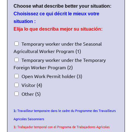
r
i
/
Choose what describe better your situation:
e
G
l
Choisissez ce qui décrit le mieux votre
e
/
situation :
n
C
Elija lo que describa mejor su situación:
r
o
e
r
/
r
C
Temporary worker under the Seasonal
G
e
h
Agricultural Worker Program (1)
é
o
o
n
e
Temporary worker under the Temporary
o
e
l
s
Foreign Worker Program (2)
r
e
e
Open Work Permit holder (3)
o
c
w
*
t
h
Visitor (4)
r
a
Other (5)
ó
t
n
d
i
e
Travailleur temporaire dans le cadre du Programme des Travailleurs
1:
c
s
o
Agricoles Saisonniers
c
*
r
Trabajador temporal con el Programa de Trabajadores Agrícolas
1:
i