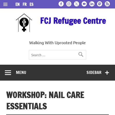
Skip
EN
FR
ES
to
content
FCJ Refugee Centre
Walking With Uprooted People
MENU
SIDEBAR
WORKSHOP: NAIL CARE
ESSENTIALS