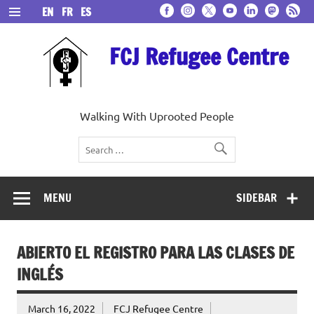
Skip
EN
FR
ES
to
content
FCJ Refugee Centre
Walking With Uprooted People
MENU
SIDEBAR
ABIERTO EL REGISTRO PARA LAS CLASES DE
INGLÉS
March 16, 2022
FCJ Refugee Centre