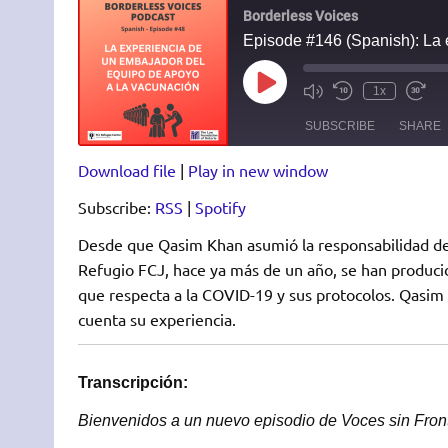
Borderless Voices
Play
1x
Episode
SUBSCRIBE
SHARE
Download file
|
Play in new window
SHARE
RSS
Spotify
Subscribe:
RSS
|
Spotify
RSS FEED
LINK
Desde que Qasim Khan asumió la responsabilidad de
Refugio FCJ, hace ya más de un año, se han produci
EMBED
que respecta a la COVID-19 y sus protocolos. Qasim h
cuenta su experiencia.
Transcripción:
Bienvenidos a un nuevo episodio de Voces sin Fron