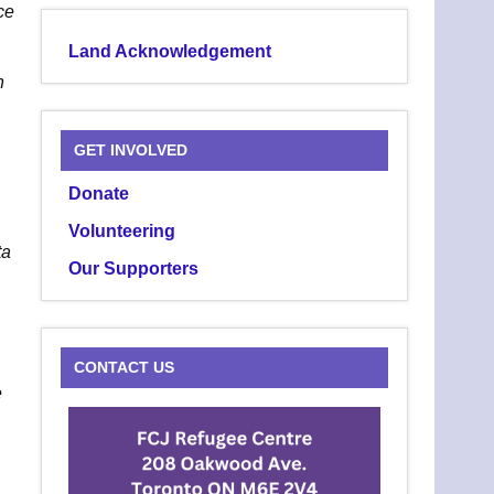
ce
Land Acknowledgement
n
GET INVOLVED
Donate
Volunteering
ta
Our Supporters
CONTACT US
e