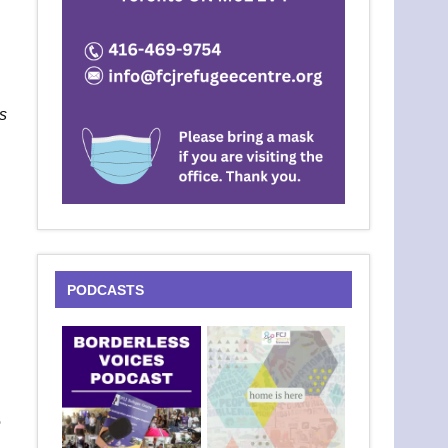
s
PODCASTS
e