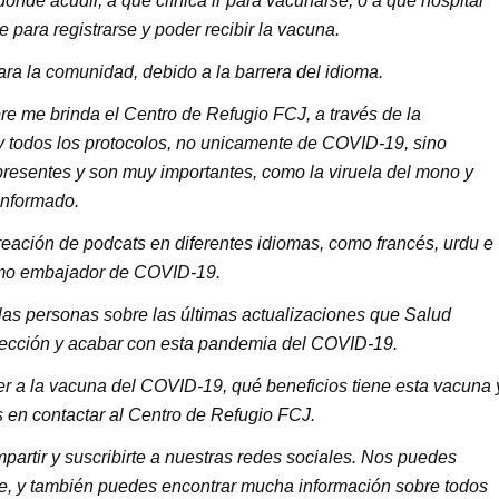
onde acudir, a qué clínica ir para vacunarse, o a qué hospital
 para registrarse y poder recibir la vacuna.
ra la comunidad, debido a la barrera del idioma.
re me brinda el Centro de Refugio FCJ, a través de la
 y todos los protocolos, no unicamente de COVID-19, sino
resentes y son muy importantes, como la viruela del mono y
 informado.
reación de podcats en diferentes idiomas, como francés, urdu e
como embajador de COVID-19.
 las personas sobre las últimas actualizaciones que Salud
otección y acabar con esta pandemia del COVID-19.
r a la vacuna del COVID-19, qué beneficios tiene esta vacuna 
s en contactar al Centro de Refugio FCJ.
mpartir y suscribirte a nuestras redes sociales. Nos puedes
be, y también puedes encontrar mucha información sobre todos