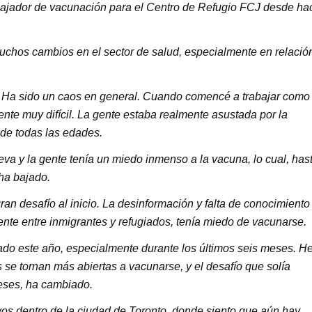
jador de vacunación para el Centro de Refugio FCJ desde ha
chos cambios en el sector de salud, especialmente en relació
o. Ha sido un caos en general. Cuando comencé a trabajar como
e muy difícil. La gente estaba realmente asustada por la
de todas las edades.
va y la gente tenía un miedo inmenso a la vacuna, lo cual, has
 ha bajado.
an desafío al inicio. La desinformación y falta de conocimiento
nte entre inmigrantes y refugiados, tenía miedo de vacunarse.
ado este año, especialmente durante los últimos seis meses. H
se tornan más abiertas a vacunarse, y el desafío que solía
eses, ha cambiado.
ivos dentro de la ciudad de Toronto, donde siento que aún hay