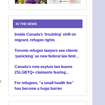
IN THE NEWS
Inside Canada’s ‘troubling’ shift on
migrant, refugee rights
Toronto refugee lawyers see clients
‘panicking’ as new federal law limits
asylum claims
Canada’s new asylum law leaves
2SLGBTQ+ claimants fearing
deportation
y
For refugees, “a small health fee”
has become a huge barrier