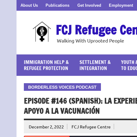
Skip
About Us
Publications
Get Involved
Employment
to
content
FCJ Refugee Ce
Walking With Uprooted People
IMMIGRATION HELP &
SETTLEMENT &
YOUTH 
REFUGEE PROTECTION
INTEGRATION
TO EDU
BORDERLESS VOICES PODCAST
EPISODE #146 (SPANISH): LA EXPER
APOYO A LA VACUNACIÓN
December 2, 2022
FCJ Refugee Centre