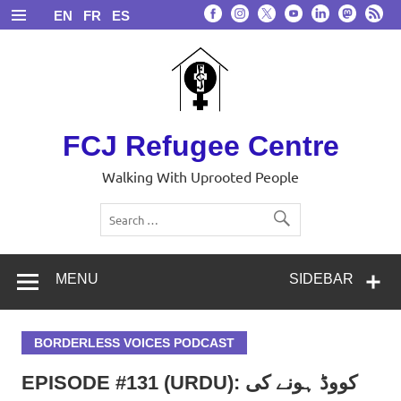
Skip
EN
FR
ES
to
content
FCJ Refugee Centre
Walking With Uprooted People
MENU
SIDEBAR
BORDERLESS VOICES PODCAST
EPISODE #131 (URDU): کووڈ ہونے کی