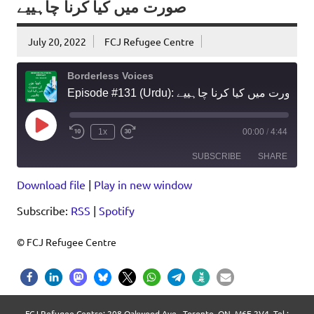
صورت میں کیا کرنا چاہییے
July 20, 2022
FCJ Refugee Centre
Borderless Voices
Episode #131 (Urdu): کووڈ ہونے کی صورت میں کیا کرنا چاہییے
Play
1x
00:00
/
4:44
Episode
SUBSCRIBE
SHARE
Download file
|
Play in new window
SHARE
RSS
Spotify
Subscribe:
RSS
|
Spotify
RSS FEED
LINK
EMBED