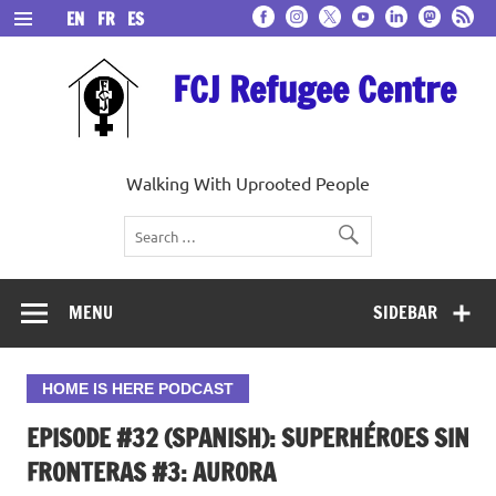
Skip
EN
FR
ES
to
content
FCJ Refugee Centre
Walking With Uprooted People
MENU
SIDEBAR
HOME IS HERE PODCAST
EPISODE #32 (SPANISH): SUPERHÉROES SIN
FRONTERAS #3: AURORA