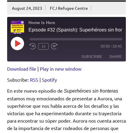
August 24, 2023
FCJ Refugee Centre
Home Is Here
Episode #32 (Spanish): Superhéroes sin fronteras #3: Aurora
Play
1x
00:00
/
18:40
Episode
SUBSCRIBE
SHARE
Download file
|
Play in new window
SHARE
RSS
Spotify
Subscribe:
RSS
|
Spotify
RSS FEED
LINK
En este nuevo episodio de
Superhéroes sin fronteras
estamos muy emocionados de presentar a Aurora, una
EMBED
superhéroe que nos habla acerca de los desafíos y las
victorias que ha experimentado durante su trayectoria
para encontrar su súper poder. Aurora nos cuenta acerca
de la importancia de estar rodeados de personas que