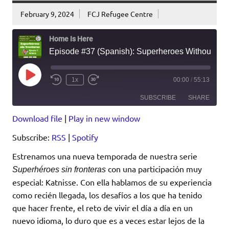
February 9, 2024
FCJ Refugee Centre
Home Is Here
Episode #37 (Spanish): Superheroes Without Borders #7: Katnisse
Play
1x
00:00
/
55:13
Episode
SUBSCRIBE
SHARE
Download file
|
Play in new window
SHARE
RSS
Spotify
Subscribe:
RSS
|
Spotify
RSS FEED
LINK
Estrenamos una nueva temporada de nuestra serie
con una participación muy
Superhéroes sin fronteras
EMBED
especial: Katnisse. Con ella hablamos de su experiencia
como recién llegada, los desafíos a los que ha tenido
que hacer frente, el reto de vivir el día a día en un
nuevo idioma, lo duro que es a veces estar lejos de la