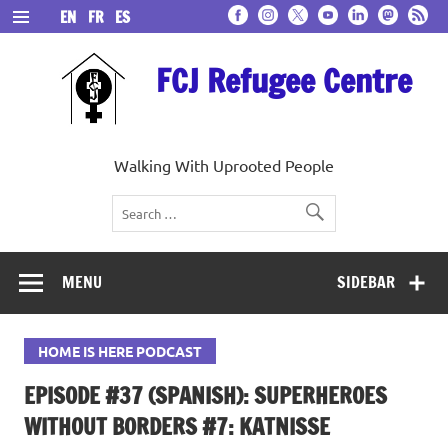
Skip
EN
FR
ES
to
content
FCJ Refugee Centre
Walking With Uprooted People
MENU
SIDEBAR
HOME IS HERE PODCAST
EPISODE #37 (SPANISH): SUPERHEROES
WITHOUT BORDERS #7: KATNISSE