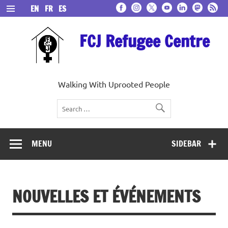
Skip
EN
FR
ES
to
content
FCJ Refugee Centre
Walking With Uprooted People
MENU
SIDEBAR
NOUVELLES ET ÉVÉNEMENTS